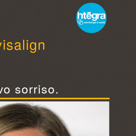
isalign
!
o sorriso.