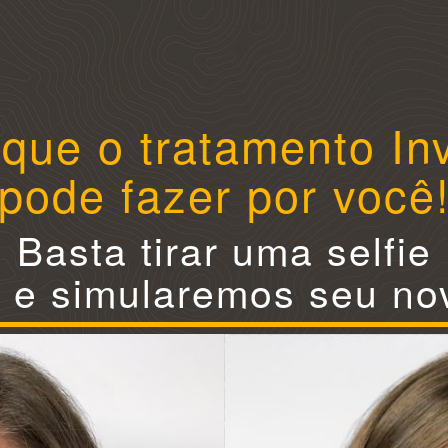
 que o tratamento Inv
pode fazer por você
Basta tirar uma selfie
e e simularemos seu nov